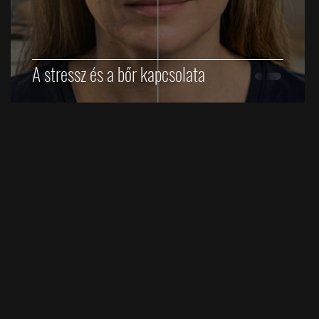
A stressz és a bőr kapcsolata