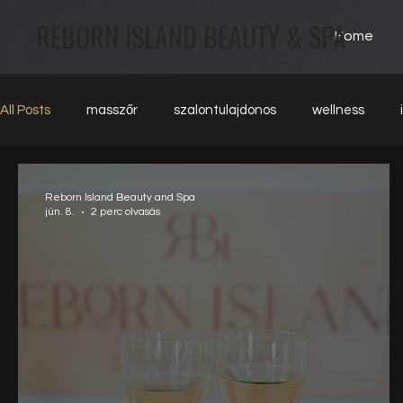
REBORN ISLAND BEAUTY & SPA
Home
All Posts
masszőr
szalontulajdonos
wellness
Reborn Island Beauty and Spa
jún. 8.
2 perc olvasás