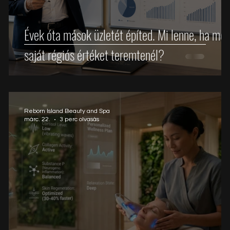
Évek óta mások üzletét építed. Mi lenne, ha mos
saját régiós értéket teremtenél?
Reborn Island Beauty and Spa
márc. 22.
3 perc olvasás