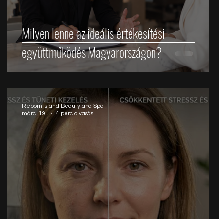
t
Milyen lenne az ideális értékesítési
együttműködés Magyarországon?
Reborn Island Beauty and Spa
márc. 19.
4 perc olvasás