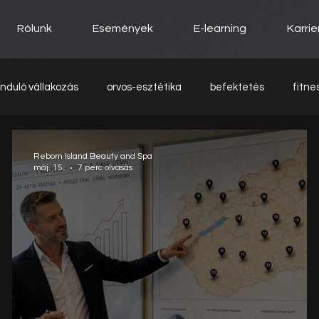
Rólunk
Események
E-learning
Karrie
induló vállakozás
orvos-esztétika
befektetés
fitne
Reborn Island Beauty and Spa
máj. 15.
7 perc olvasás