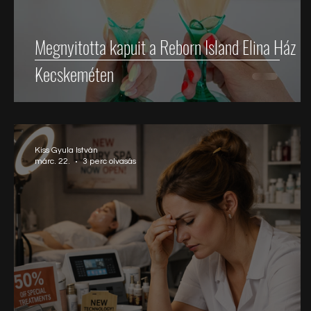
Megnyitotta kapuit a Reborn Island Elina Ház
Kecskeméten
Kiss Gyula István
márc. 22.
3 perc olvasás