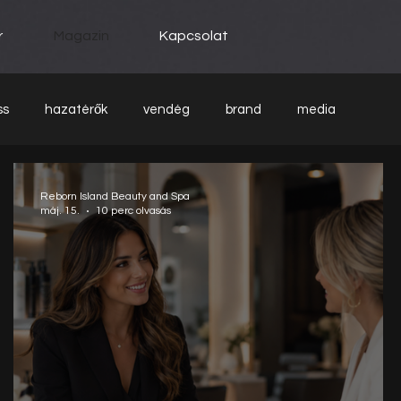
r
Magazin
Kapcsolat
ss
hazatérők
vendég
brand
media
Reborn Island Beauty and Spa
máj. 15.
10 perc olvasás