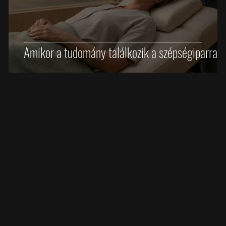
Amikor a tudomány találkozik a szépségiparral