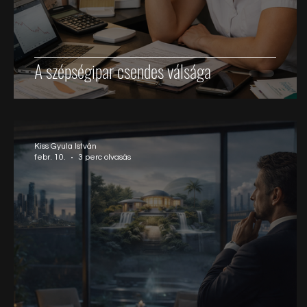
A szépségipar csendes válsága
Kiss Gyula István
febr. 10.
3 perc olvasás