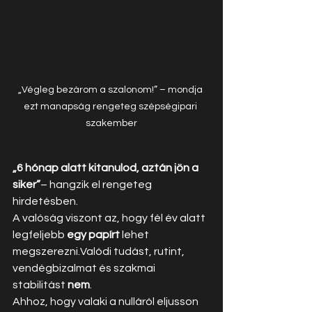
„Végleg bezárom a szalonom!” – mondja 
ezt manapság rengeteg szépségipari 
szakember
„6 hónap alatt kitanulod, aztán jön a 
siker”
– hangzik el rengeteg 
hirdetésben.
A valóság viszont az, hogy fél év alatt 
legfeljebb 
egy papírt
 lehet 
megszerezni.Valódi tudást, rutint, 
vendégbizalmat és szakmai 
stabilitást 
nem
.
Ahhoz, hogy valaki a nulláról eljusson 