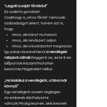
"Legyél a saját főnököd”
Ez csábító gondolat.
Csakhogy a „nincs főnök” nemcsak 
szabadságot jelent, hanem azt is, 
hogy:
nincs, aki irányt mutasson
nincs, aki rendszert adjon
nincs, aki a kockázatot megossza
Így sokan észrevétlenül 
a vendégek 
rabjaivá válnak
.Reggel 6-os, este 9-es 
időpontok.Kiszámíthatatlan 
beosztás.Magánélet nélkül.
„Ha kialakul a vendégkör, utána már 
könnyű”
Egy vendégkör sosem végleges.
Az emberek élethelyzete 
változik.Mindig lesznek, akik kiesnek.