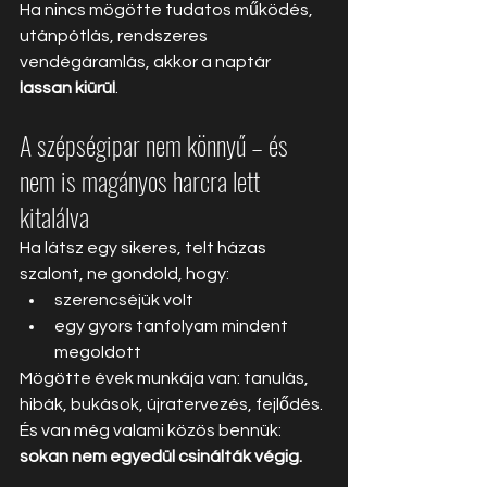
Ha nincs mögötte tudatos működés, 
utánpótlás, rendszeres 
vendégáramlás, akkor a naptár 
lassan kiürül
.
A szépségipar nem könnyű – és 
nem is magányos harcra lett 
kitalálva
Ha látsz egy sikeres, telt házas 
szalont, ne gondold, hogy:
szerencséjük volt
egy gyors tanfolyam mindent 
megoldott
Mögötte évek munkája van: tanulás, 
hibák, bukások, újratervezés, fejlődés.
És van még valami közös bennük: 
sokan
nem egyedül csinálták végig.