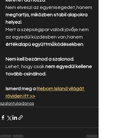
keretet ad hozzá
.
Nem elveszi az egyéniségedet,hanem 
megtartja, miközben stabil alapokra 
helyezi
.
Mert a szépségipar valódi jövője nem 
az egyedül küzdésben van,hanem 
értékalapú együttműködésekben
.
Nem kell bezárnod a szalonod.
Lehet, hogy csak 
nem egyedül kellene 
tovább csinálnod.
Ismerd meg a 
Reborn Island világát 
röviden itt >>
szalontulajdonos