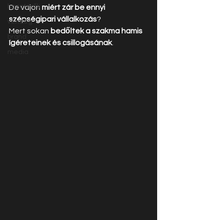
hazatérők
De vajon 
miért zár be ennyi 
szépségipari vállalkozás
?
vendég
Mert sokan 
bedőltek a szakma hamis 
brand
ígéreteinek és csillogásának
.
media