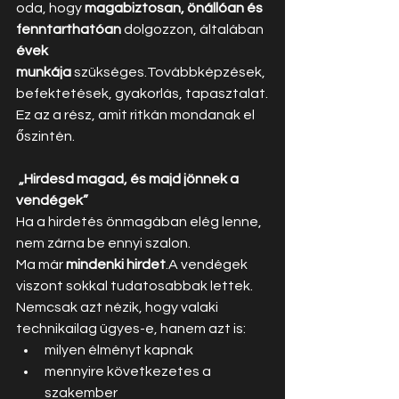
oda, hogy 
magabiztosan, önállóan és 
fenntarthatóan
 dolgozzon, általában 
évek 
munkája
 szükséges.Továbbképzések, 
befektetések, gyakorlás, tapasztalat.
Ez az a rész, amit ritkán mondanak el 
őszintén.
„Hirdesd magad, és majd jönnek a 
vendégek”
Ha a hirdetés önmagában elég lenne, 
nem zárna be ennyi szalon.
Ma már 
mindenki hirdet
.A vendégek 
viszont sokkal tudatosabbak lettek.
Nemcsak azt nézik, hogy valaki 
technikailag ügyes-e, hanem azt is:
milyen élményt kapnak
mennyire következetes a 
szakember