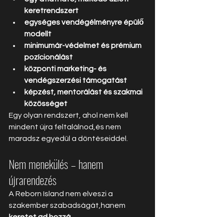
keretrendszert
egységes vendégélményre épülő 
modellt
minimumár-védelmet és prémium 
pozícionálást
központi marketing- és 
vendégszerzési támogatást
képzést, mentorálást és szakmai 
közösséget
Egy olyan rendszert, ahol nem kell 
mindent újra feltalálnod,és nem 
maradsz egyedül a döntéseiddel.
Nem menekülés – hanem 
újrarendezés
A Reborn Island nem elveszi a 
szakember szabadságát,hanem 