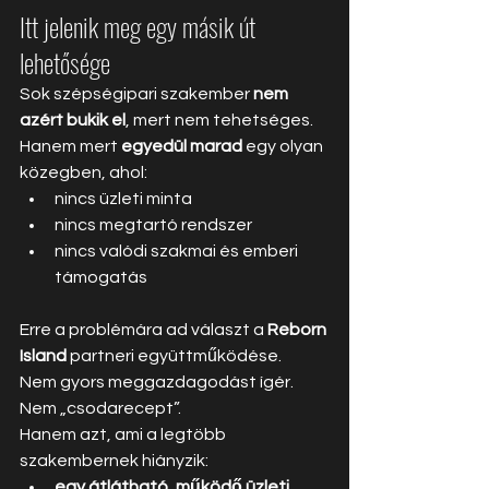
Itt jelenik meg egy másik út 
lehetősége
Sok szépségipari szakember 
nem 
azért bukik el
, mert nem tehetséges. 
Hanem mert 
egyedül marad
 egy olyan 
közegben, ahol:
nincs üzleti minta
nincs megtartó rendszer
nincs valódi szakmai és emberi 
támogatás
Erre a problémára ad választ a 
Reborn 
Island
 partneri együttműködése.
Nem gyors meggazdagodást ígér. 
Nem „csodarecept”.
Hanem azt, ami a legtöbb 
szakembernek hiányzik:
egy átlátható, működő üzleti 