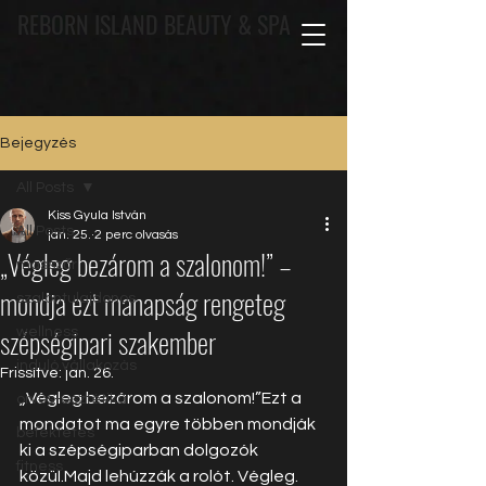
REBORN ISLAND BEAUTY & SPA
Bejegyzés
All Posts
Kiss Gyula István
All Posts
jan. 25.
2 perc olvasás
„Végleg bezárom a szalonom!” –
masszőr
mondja ezt manapság rengeteg
szalontulajdonos
szépségipari szakember
wellness
induló vállakozás
Frissítve:
jan. 26.
„Végleg bezárom a szalonom!”Ezt a 
orvos-esztétika
mondatot ma egyre többen mondják 
befektetés
ki a szépségiparban dolgozók 
fitness
közül.Majd lehúzzák a rolót. Végleg.