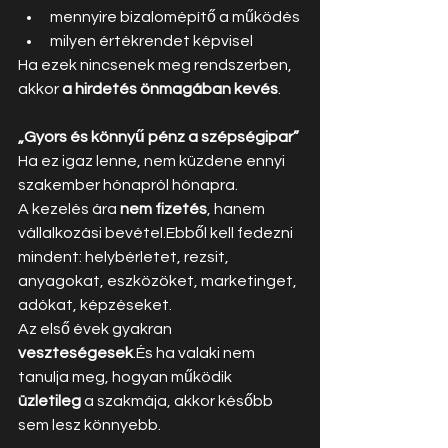
mennyire bizalomépítő a működés
milyen értékrendet képvisel
Ha ezek nincsenek meg rendszerben, 
akkor 
a hirdetés önmagában kevés
.
„Gyors és könnyű pénz a szépségipar”
Ha ez igaz lenne, nem küzdene ennyi 
szakember hónapról hónapra.
A kezelés ára 
nem fizetés
, hanem 
vállalkozási bevétel.Ebből kell fedezni 
mindent: helybérletet, rezsit, 
anyagokat, eszközöket, marketinget, 
adókat, képzéseket.
Az első évek gyakran 
veszteségesek
.És ha valaki nem 
tanulja meg, hogyan működik 
üzletileg
 a szakmája, akkor később 
sem lesz könnyebb.