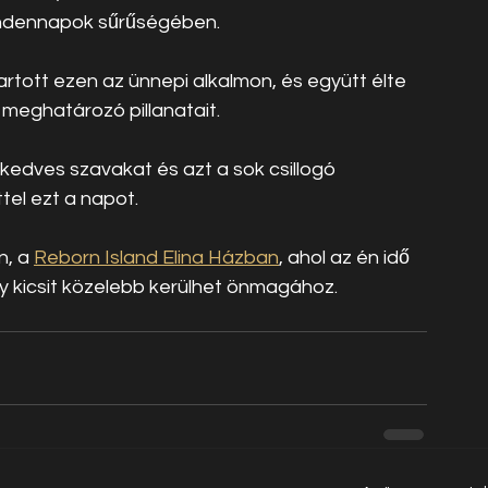
indennapok sűrűségében.
rtott ezen az ünnepi alkalmon, és együtt élte 
 meghatározó pillanatait.
kedves szavakat és azt a sok csillogó 
tel ezt a napot.
, a 
Reborn Island Elina Házban
, ahol az én idő 
y kicsit közelebb kerülhet önmagához.