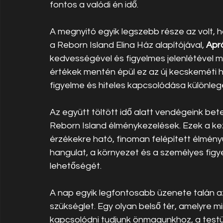
fontos a valódi én idő.
A megnyitó egyik legszebb része az volt, 
a Reborn Island Elina Ház alapítójával, 
Apró
kedvességével és figyelmes jelenlétével má
értékek mentén épül ez az új kecskeméti h
figyelme és hiteles kapcsolódása különle
Az együtt töltött idő alatt vendégeink bete
Reborn Island élménykezelések. Ezek a k
érzékekre ható, finoman felépített élményut
hangulat, a környezet és a személyes figy
lehetőségét.
A nap egyik legfontosabb üzenete talán az
szükséglet. Egy olyan belső tér, amelyre 
kapcsolódni tudjunk önmagunkhoz, a testü