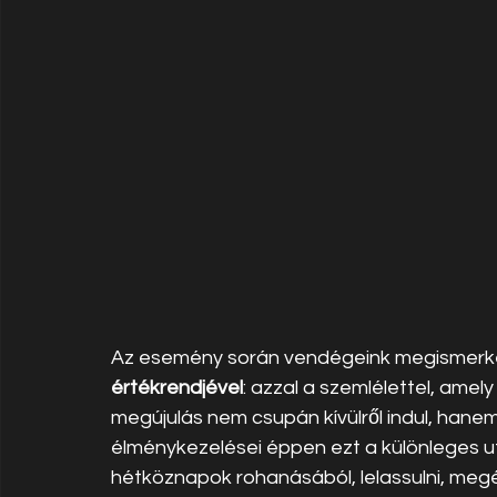
Az esemény során vendégeink megismerk
értékrendjével
: azzal a szemlélettel, amely
megújulás nem csupán kívülről indul, hanem b
élménykezelései éppen ezt a különleges ut
hétköznapok rohanásából, lelassulni, megér