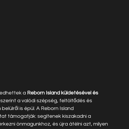
edhettek a 
Reborn Island küldetésével és 
 szerint a valódi szépség, feltöltődés és 
elülről is épül. A Reborn Island 
at támogatják: segítenek kiszakadni a 
kezni önmagunkhoz, és újra átélni azt, milyen 