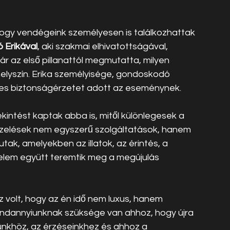
hogy vendégeink személyesen is találkozhattak 
 Erikával
, aki szakmai elhivatottságával, 
r az első pillanattól megmutatta, milyen 
elyszín. Erika személyisége, gondoskodó 
ges biztonságérzetet adott az eseménynek.
kintést kaptak abba is, mitől különlegesek a 
ezelések nem egyszerű szolgáltatások, hanem 
ak, amelyekben az illatok, az érintés, a 
elem együtt teremtik meg a megújulás 
 volt, hogy az én idő nem luxus, hanem 
mindannyiunknak szüksége van ahhoz, hogy újra 
nkhöz, az érzéseinkhez és ahhoz a 