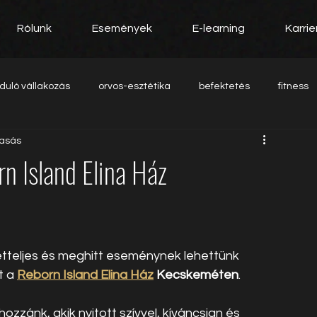
Rólunk
Események
E-learning
Karrie
nduló vállakozás
orvos-esztétika
befektetés
fitness
vasás
n Island Elina Ház
etteljes és meghitt eseménynek lehettünk 
 a 
Reborn Island Elina Ház
 Kecskeméten
.
zánk, akik nyitott szívvel, kíváncsian és 