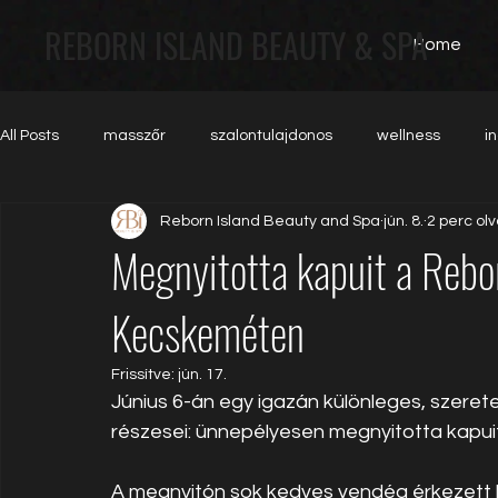
REBORN ISLAND BEAUTY & SPA
Home
All Posts
masszőr
szalontulajdonos
wellness
i
Reborn Island Beauty and Spa
jún. 8.
2 perc ol
hazatérők
vendég
brand
media
Megnyitotta kapuit a Rebor
Kecskeméten
Frissítve:
jún. 17.
Június 6-án egy igazán különleges, szeret
részesei: ünnepélyesen megnyitotta kapuit
A megnyitón sok kedves vendég érkezett hoz