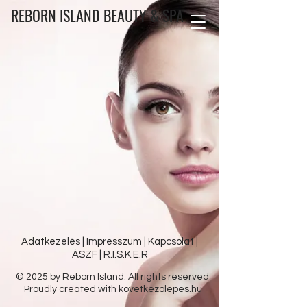
REBORN ISLAND BEAUTY & SPA
Adatkezelés
|
Impresszum
|
Kapcsolat
|
ÁSZF
|
R.I.S.K.E.R
© 2025 by Reborn Island.
All
rights
reserved.
Proudly created with
kovetkezolepes.hu