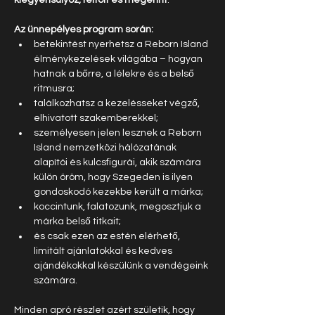
kiegyensúlyoz, feltölt és megérint
.
Az ünnepélyes program során:
betekintést nyerhetsz a Reborn Island 
élménykezelések világába – hogyan 
hatnak a bőrre, a lélekre és a belső 
ritmusra;
találkozhatsz a kezelésseket végző, 
elhivatott szakemberekkel;
személyesen jelen lesznek a Reborn 
Island nemzetközi hálózatának 
alapítói és kulcsfigurái, akik számára 
külön öröm, hogy Szegeden is ilyen 
gondoskodó kezekbe került a márka;
koccintunk, falatozunk, megosztjuk a 
márka belső titkait;
és csak ezen az estén elérhető, 
limitált ajánlatokkal és kedves 
ajándékokkal készülünk a vendégeink 
számára.
Minden apró részlet azért születik, hogy 