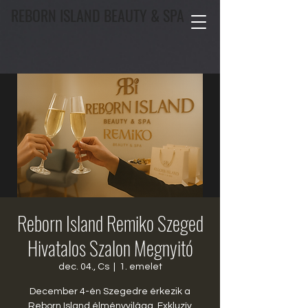
REBORN ISLAND BEAUTY & SPA
Reborn Island Remiko Szeged
Hivatalos Szalon Megnyitó
dec. 04., Cs
  |  
1. emelet
December 4-én Szegedre érkezik a
Reborn Island élményvilága. Exkluzív