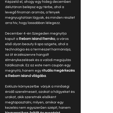
Képzeld el, ahogy egy hideg decemberi 
délutánon belépsz egy térbe, ahol a 
levegő finoman aromás, a fények 
megnyugtatóan lágyak, és minden részlet 
arra hív, hogy lassabban lélegezz.
December 4-én Szegeden megnyitja 
kapuit a 
Reborn Island Remiko
, a város 
első olyan beauty & spa szigete, ahol a 
technológia és a természet harmóniája, 
az öt érzékszervre hangolt 
élménykezelések és a valódi megújulás 
találkoznak. Ez az este nem csupán egy 
megnyitó, hanem egy 
rituális megérkezés 
a Reborn Island világába
.
Exkluzív környezetbe  várjuk a minőségi 
énidő szerelmeseit, azokat a hölgyeket és 
urakat, akik szeretnék elsőként 
megtapasztalni, milyen, amikor egy 
kezelés nem egyszerűen szépít, hanem 