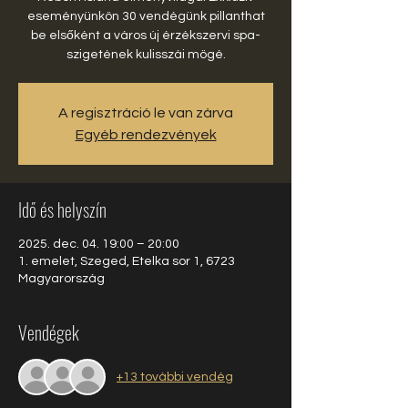
eseményünkön 30 vendégünk pillanthat
be elsőként a város új érzékszervi spa-
szigetének kulisszái mögé.
A regisztráció le van zárva
Egyéb rendezvények
Idő és helyszín
2025. dec. 04. 19:00 – 20:00
1. emelet, Szeged, Etelka sor 1, 6723
Magyarország
Vendégek
+13 további vendég