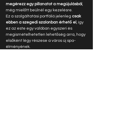
megérezz egy pillanatot a megújulásból
, 
még mielőtt beülnél egy kezelésre.
Ez a szolgáltatási portfólió jelenleg 
csak 
ebben a szegedi szalonban érhető el
, így 
ez az este egy valóban egyszeri és 
megismételhetetlen lehetőség arra, hogy 
elsőként légy részese a város új spa-
élményének.
Jelentkezés – 
foglald le a helyed 
időben
Eseményünk 
limitált férőhelyű: maximum 
30 fő 
. A részvétel díjmentes, de 
regisztrációhoz kötött.
Foglalj helyet a számodra megfelelő 
idősávba, mielőtt betelnek a helyek!