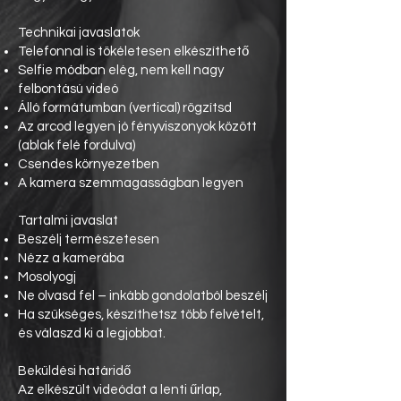
Technikai javaslatok
Telefonnal is tökéletesen elkészíthető
Selfie módban elég, nem kell nagy
felbontású videó
Álló formátumban (vertical) rögzítsd
Az arcod legyen jó fényviszonyok között
(ablak felé fordulva)
Csendes környezetben
A kamera szemmagasságban legyen
Tartalmi javaslat
Beszélj természetesen
Nézz a kamerába
Mosolyogj
Ne olvasd fel – inkább gondolatból beszélj
Ha szükséges, készíthetsz több felvételt,
és válaszd ki a legjobbat.
Beküldési határidő
Az elkészült videódat a lenti űrlap,