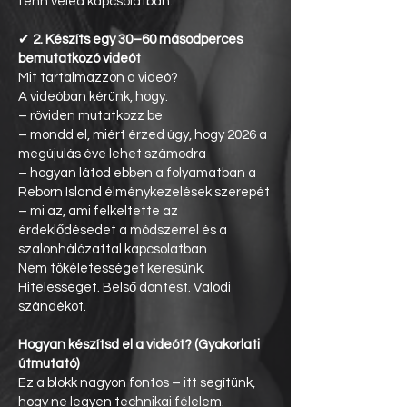
fenn veled kapcsolatban.
✔
2. Készíts egy 30–60 másodperces
bemutatkozó videót
Mit tartalmazzon a videó?
A videóban kérünk, hogy:
– röviden mutatkozz be
– mondd el, miért érzed úgy, hogy 2026 a
megújulás éve lehet számodra
– hogyan látod ebben a folyamatban a
Reborn Island élménykezelések szerepét
– mi az, ami felkeltette az
érdeklődésedet a módszerrel és a
szalonhálózattal kapcsolatban
Nem tökéletességet keresünk.
Hitelességet. Belső döntést. Valódi
szándékot.
Hogyan készítsd el a videót? (Gyakorlati
útmutató)
Ez a blokk nagyon fontos – itt segítünk,
hogy ne legyen technikai félelem.