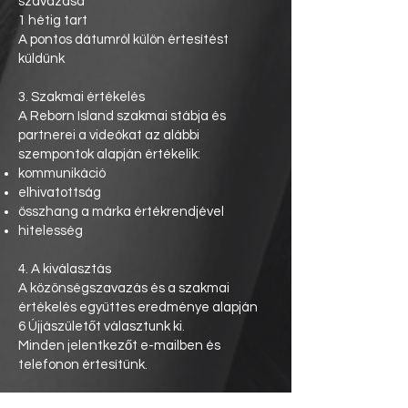
szavazása
1 hétig tart
A pontos dátumról külön értesítést
küldünk
3. Szakmai értékelés
A Reborn Island szakmai stábja és
partnerei a videókat az alábbi
szempontok alapján értékelik:
kommunikáció
elhivatottság
összhang a márka értékrendjével
hitelesség
4. A kiválasztás
A közönségszavazás és a szakmai
értékelés együttes eredménye alapján
6 Újjászületőt választunk ki.
Minden jelentkezőt e-mailben és
telefonon értesítünk.