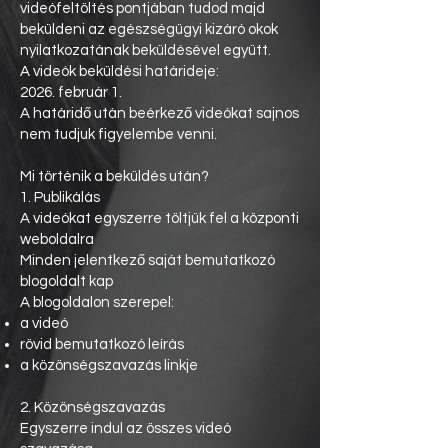
videófeltöltés pontjában tudod majd
beküldeni az egészségügyi kizáró okok
nyilatkozatának beküldésével együtt.
A videók beküldési határideje:
2026. február 1.
A határidő után beérkező videókat sajnos
nem tudjuk figyelembe venni.
Mi történik a beküldés után?
1. Publikálás
A videókat egyszerre töltjük fel a központi
weboldalra
Minden jelentkező saját bemutatkozó
blogoldalt kap
A blogoldalon szerepel:
a videó
rövid bemutatkozó leírás
a közönségszavazás linkje
2. Közönségszavazás
Egyszerre indul az összes videó