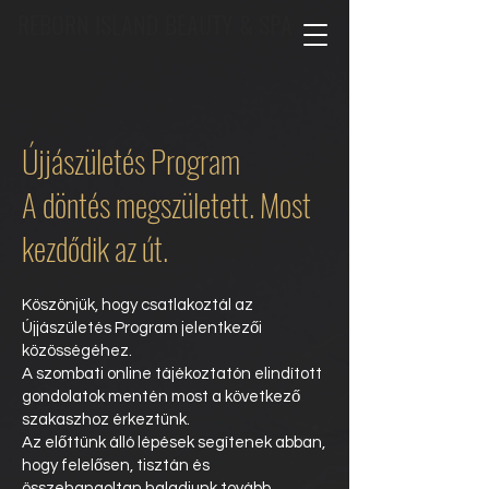
REBORN ISLAND BEAUTY & SPA
Újjászületés Program
A döntés megszületett. Most
kezdődik az út.
Köszönjük, hogy csatlakoztál az
Újjászületés Program jelentkezői
közösségéhez.
A szombati online tájékoztatón elindított
gondolatok mentén most a következő
szakaszhoz érkeztünk.
Az előttünk álló lépések segítenek abban,
hogy felelősen, tisztán és
összehangoltan haladjunk tovább.