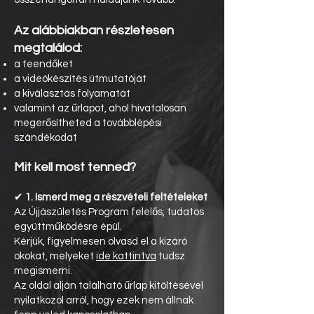
Az alábbiakban részletesen
megtalálod:
a teendőket
a videókészítés útmutatóját
a kiválasztás folyamatát
valamint az űrlapot, ahol hivatalosan
megerősítheted a továbblépési
szándékodat
Mit kell most tenned?
✔
1. Ismerd meg a részvételi feltételeket
Az Újjászületés Program felelős, tudatos
együttműködésre épül.
Kérjük, figyelmesen olvasd el a kizáró
okokat, melyeket
ide kattintva
tudsz
megismerni.
Az oldal alján található űrlap kitöltésével
nyilatkozol arról, hogy ezek nem állnak