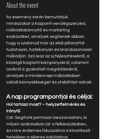
About the event
Az esemény során bemutatjuk 
mindazokat a központi vendégszerzési, 
működéskönnyítő és marketing 
eszközöket, amelyek segítenek abban, 
hogy a szalonod már az első pillanattól 
tudatosan, hatékonyan és brandazonosan 
működjön. Szó lesz az új fejlesztésekről, a 
közelgő központi kampányokról, valamint 
azokról a gyakorlati megoldásokról, 
amelyek a mindennapi működésben 
valódi könnyebbséget és stabilitást adnak.
A nap programpontjai és céljai:
Hol tartasz most? – helyzetfelmérés és 
iránytű
Cél: Segítünk pontosan beazonosítani, ki 
milyen szakaszban jár a felkészülésben, 
és mire érdemes fókuszálnia a következő 
hetekben a sikeres induláshoz.