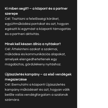
Ki miben segít? – a központ és a partner 
szerepe
Cél: Tisztázni a felelősségi köröket, 
együttműködési pontokat és azt, hogyan 
egészíti ki egymást a központi támogatás 
és a partneri aktivitás.
Minek kell készen állnia a nyitáskor?
Cél: Áttekinteni azokat a szakmai, 
működési és kommunikációs alapokat, 
amelyek elengedhetetlenek egy 
magabiztos, gördülékeny nyitáshoz.
Újjászületés kampány – az első vendégek 
megszerzése
Cél: Bemutatni a központi Újjászületés 
kampány működését és azt, hogyan válik 
belőle valós vendégforgalom a szalonok 
számára.