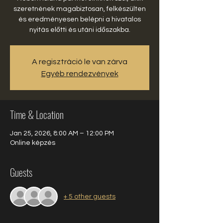
szeretnének magabiztosan, felkészülten
és eredményesen belépni a hivatalos
nyitás előtti és utáni időszakba.
A regisztráció le van zárva
Egyéb rendezvények
Time & Location
Jan 25, 2026, 8:00 AM – 12:00 PM
Online képzés
Guests
+ 5 other guests