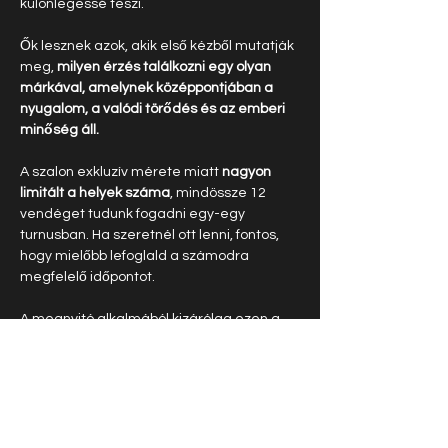
különlegessé teszi.
Ők lesznek azok, akik első kézből mutatják 
meg, 
milyen érzés találkozni egy olyan 
márkával, amelynek középpontjában a 
nyugalom, a valódi törődés és az emberi 
minőség áll.
A szalon exkluzív mérete miatt 
nagyon 
limitált a helyek száma
, mindössze 12 
vendéget tudunk fogadni egy-egy 
turnusban. Ha szeretnél ott lenni, fontos, 
hogy mielőbb lefoglald a számodra 
megfelelő időpontot.
A megnyitó alkalmából kizárólag ezen a 
napon:
✨ 
értékes, személyre szóló ajándékot 
vehetsz át
,
✨ és elérhetővé tesszük a Reborn Island 
csak ezen az eseményen kommunikált, 
különleges, egyszeri ajánlatait is.