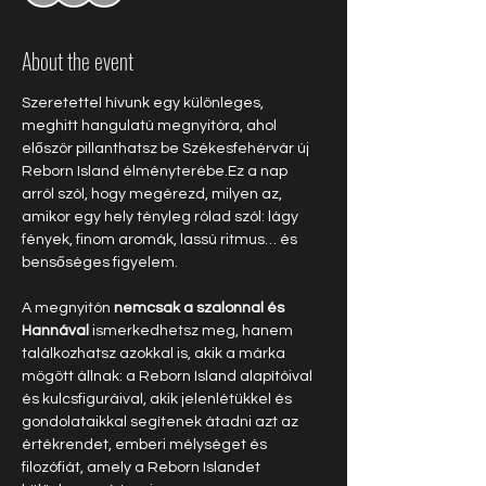
About the event
Szeretettel hívunk egy különleges, 
meghitt hangulatú megnyitóra, ahol 
először pillanthatsz be Székesfehérvár új 
Reborn Island élményterébe.Ez a nap 
arról szól, hogy megérezd, milyen az, 
amikor egy hely tényleg rólad szól: lágy 
fények, finom aromák, lassú ritmus… és 
bensőséges figyelem.
A megnyitón 
nemcsak a szalonnal és 
Hannával
 ismerkedhetsz meg, hanem 
találkozhatsz azokkal is, akik a márka 
mögött állnak: a Reborn Island alapítóival 
és kulcsfiguráival, akik jelenlétükkel és 
gondolataikkal segítenek átadni azt az 
értékrendet, emberi mélységet és 
filozófiát, amely a Reborn Islandet 