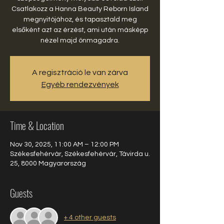
Csatlakozz a Hanna Beauty Reborn Island
megnyitójához, és tapasztald meg
elsőként azt az érzést, ami után másképp
nézel majd önmagadra.
A regisztráció le van zárva
Egyéb rendezvények
Time & Location
Nov 30, 2025, 11:00 AM – 12:00 PM
Székesfehérvár, Székesfehérvár, Távirda u.
25, 8000 Magyarország
Guests
+ 4 other guests