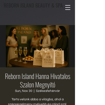
REBORN ISLAND BEAUTY & SPA
Reborn Island Hanna Hivatalos
Szalon Megnyitó
Sun, Nov 30
  |  
Székesfehérvár
Tarts velünk abba a világba, ahol a
szépségélmény mélyebb és rólad szól.