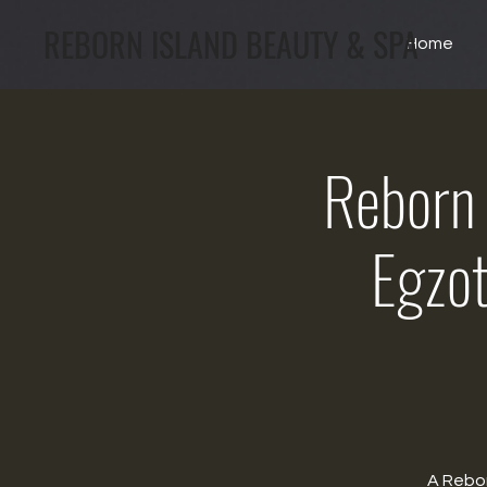
REBORN ISLAND BEAUTY & SPA
Home
Reborn 
Egzot
A Rebor