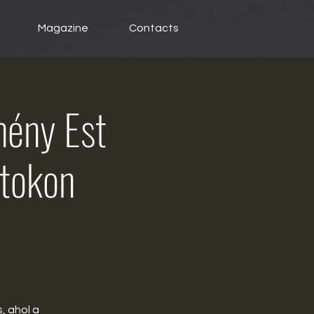
Magazine
Contacts
mény Est
atokon
, ahol a