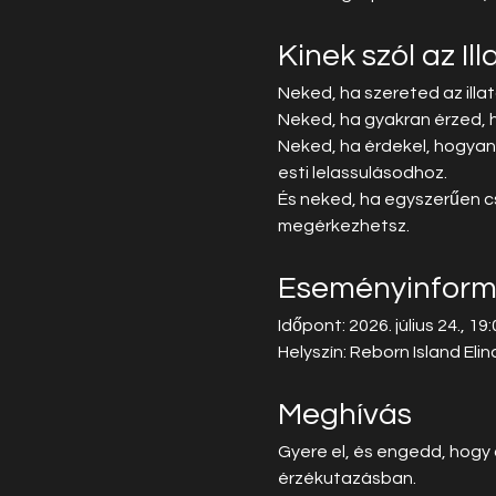
Kinek szól az Il
Neked, ha szereted az illa
Neked, ha gyakran érzed, ho
Neked, ha érdekel, hogyan
esti lelassulásodhoz.
És neked, ha egyszerűen cs
megérkezhetsz.
Eseményinform
Időpont: 2026. július 24., 1
Helyszín: Reborn Island Eli
Meghívás
Gyere el, és engedd, hogy
érzékutazásban.