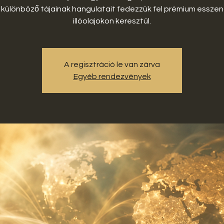
g különböző tájainak hangulatait fedezzük fel prémium esszenc
illóolajokon keresztül.
A regisztráció le van zárva
Egyéb rendezvények