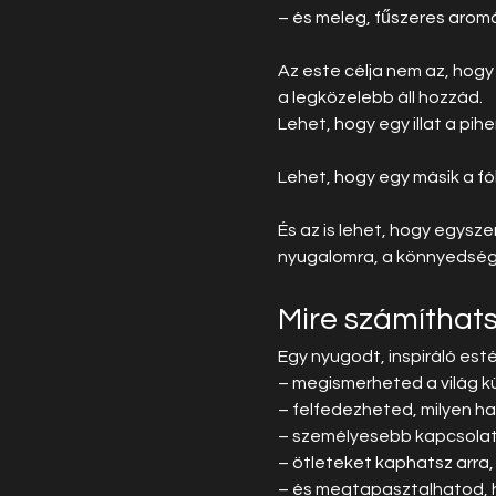
– és meleg, fűszeres arom
Az este célja nem az, hogy
a legközelebb áll hozzád.
Lehet, hogy egy illat a pi
Lehet, hogy egy másik a f
És az is lehet, hogy egysze
nyugalomra, a könnyedségr
Mire számíthat
Egy nyugodt, inspiráló esté
– megismerheted a világ kü
– felfedezheted, milyen 
– személyesebb kapcsolatba
– ötleteket kaphatsz arra,
– és megtapasztalhatod, h