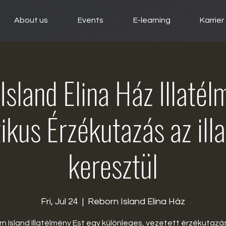
About us
Events
E-learning
Karrier
Island Elina Ház Illatél
ikus Érzékutazás az ill
keresztül
Fri, Jul 24
  |  
Reborn Island Elina Ház
n Island Illatélmény Est egy különleges, vezetett érzékutazás