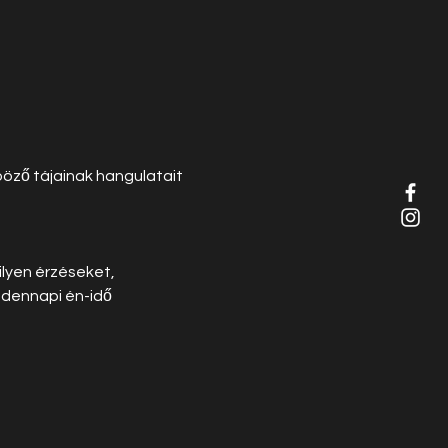
böző tájainak hangulatait 
lyen érzéseket, 
dennapi én-idő 