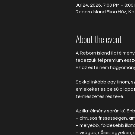
Jul 24, 2026, 7:00 PM – 8:00
Reborn Island Elina Ház, K
About the event
A Reborn Island Illatélmény
fedezzük fel prémium esszen
Ez az este nem hagyomány
Sokkal inkább egy finom, s
emlékeket és belső állapo
természetes részévé.
Az illatélmény során külö
– citrusos frissességen, a
– mélyebb, földesebb illat
– virágos, nőies jegyeken,