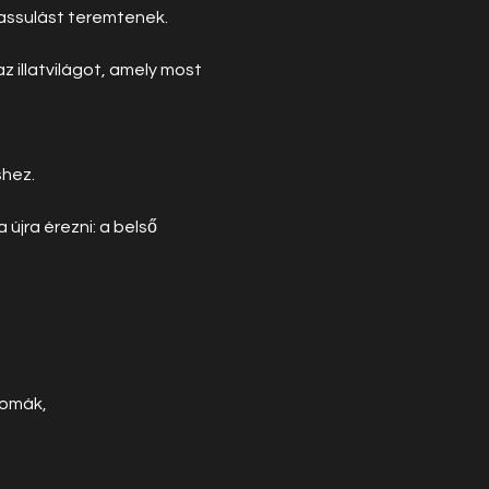
lassulást teremtenek.
 illatvilágot, amely most 
shez.
újra érezni: a belső 
romák,