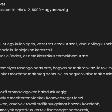
 PM
ecskemét, Híd u. 2, 6000 Magyarország
 Est egy különleges, vezetett érzékutazás, ahol a világ külön
ciális illóolajokon keresztül.
os előadás, és nem klasszikus termékbemutató.
zemélyes ráhangolódás arra, hogyan hatnak ránk az illatok, mi
tokat mozdíthatnak meg bennünk, és hogyan válhatnak a min
nböző aromavilágokon haladunk végig:
mely a mediterrán vidékek könnyedségét idézi,
okon, amelyek távoli erdők nyugalmát hozzák közelebb,
 amelyek egzotikus kertek finomságát hordozzák,