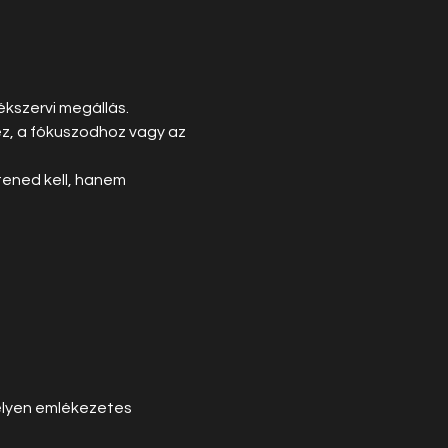
ékszervi megállás.
z, a fókuszodhoz vagy az 
tened kell, hanem 
élyen emlékezetes 