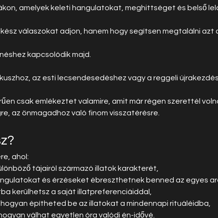
ákon, amelyek keleti hangulatokat, meghittséget és belső le
 kész válaszokat adjon, hanem hogy segítsen megtalálni azt az
henéshez kapcsolódik majd.
ókuszhoz, az esti lecsendesedéshez vagy a reggeli újrakezdé
rűen csak emlékeztet valamire, amit már régen szerettél volna 
e, az önmagadhoz való finom visszatérésre.
sz?
re, ahol:
lönböző tájairól származó illatok karakterét,
hangulatokat és érzéseket ébreszthetnek benned az egyes a
 kerülhetsz a saját illatpreferenciáiddal,
 hogyan építheted be az illatokat a mindennapi rituáléidba,
ogyan válhat egyetlen óra valódi én-idővé.