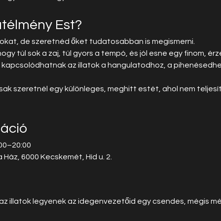
latélmény Est?
tokat, de szeretnéd őket tudatosabban is megismerni.
gy túl sok a zaj, túl gyors a tempó, és jól esne egy finom, érz
 kapcsolódhatnak az illatok a hangulatodhoz, a pihenésedhe
ak szeretnél egy különleges, meghitt estét, ahol nem teljesí
áció
9:00–20:00
na Ház, 6000 Kecskemét, Híd u. 2.
 az illatok legyenek az idegenvezetőid egy csendes, mégis m