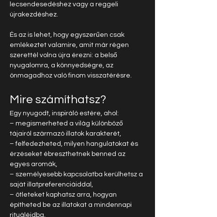
lecsendesedéshez vagy a reggeli 
újrakezdéshez.
És az is lehet, hogy egyszerűen csak 
emlékeztet valamire, amit már régen 
szerettél volna újra érezni: a belső 
nyugalomra, a könnyedségre, az 
önmagadhoz való finom visszatérésre.
Mire számíthatsz?
Egy nyugodt, inspiráló estére, ahol:
– megismerheted a világ különböző 
tájairól származó illatok karakterét,
– felfedezheted, milyen hangulatokat és 
érzéseket ébreszthetnek benned az 
egyes aromák,
– személyesebb kapcsolatba kerülhetsz a 
saját illatpreferenciáiddal,
– ötleteket kaphatsz arra, hogyan 
építheted be az illatokat a mindennapi 
rituáléidba,