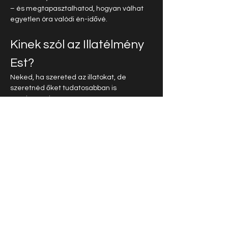
– és megtapasztalhatod, hogyan válhat 
egyetlen óra valódi én-idővé.
Kinek szól az Illatélmény 
Est?
Neked, ha szereted az illatokat, de 
szeretnéd őket tudatosabban is 
megismerni.
Neked, ha gyakran érzed, hogy túl sok a 
zaj, túl gyors a tempó, és jól esne egy 
finom, érzékszervi megállás.
Neked, ha érdekel, hogyan 
kapcsolódhatnak az illatok a 
hangulatodhoz, a pihenésedhez, a 
fókuszodhoz vagy az esti lelassulásodhoz.
És neked, ha egyszerűen csak szeretnél 
egy különleges, meghitt estét, ahol nem 
teljesítened kell, hanem megérkezhetsz.