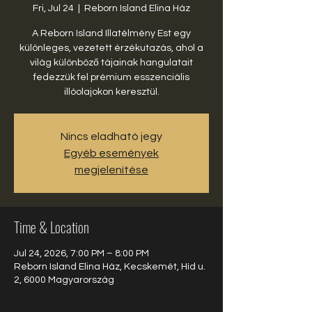
Fri, Jul 24
  |  
Reborn Island Elina Ház
A Reborn Island Illatélmény Est egy
különleges, vezetett érzékutazás, ahol a
világ különböző tájainak hangulatait
fedezzük fel prémium esszenciális
illóolajokon keresztül.
Nincs eladható jegy
Egyéb események
megjelenítése
Time & Location
Jul 24, 2026, 7:00 PM – 8:00 PM
Reborn Island Elina Ház, Kecskemét, Híd u.
2, 6000 Magyarország