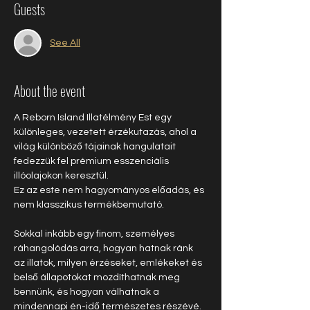
Guests
See All
About the event
A Reborn Island Illatélmény Est egy 
különleges, vezetett érzékutazás, ahol a 
világ különböző tájainak hangulatait 
fedezzük fel prémium esszenciális 
illóolajokon keresztül.
Ez az este nem hagyományos előadás, és 
nem klasszikus termékbemutató.
Sokkal inkább egy finom, személyes 
ráhangolódás arra, hogyan hatnak ránk 
az illatok, milyen érzéseket, emlékeket és 
belső állapotokat mozdíthatnak meg 
bennünk, és hogyan válhatnak a 
mindennapi én-idő természetes részévé.