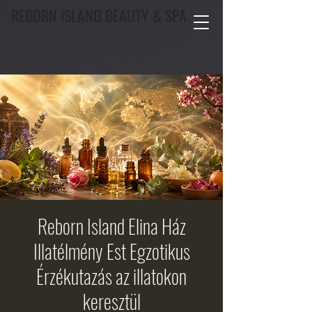
REBORN ISLAND BEAUTY & SPA
Reborn Island Elina Ház
Illatélmény Est Egzotikus
Érzékutazás az illatokon
keresztül