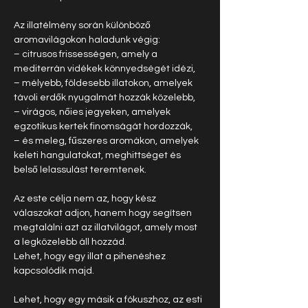
Az illatélmény során különböző 
aromavilágokon haladunk végig:
– citrusos frissességen, amely a 
mediterrán vidékek könnyedségét idézi,
– mélyebb, földesebb illatokon, amelyek 
távoli erdők nyugalmát hozzák közelebb,
– virágos, nőies jegyeken, amelyek 
egzotikus kertek finomságát hordozzák,
– és meleg, fűszeres aromákon, amelyek 
keleti hangulatokat, meghittséget és 
belső lelassulást teremtenek.
Az este célja nem az, hogy kész 
válaszokat adjon, hanem hogy segítsen 
megtalálni azt az illatvilágot, amely most 
a legközelebb áll hozzád.
Lehet, hogy egy illat a pihenéshez 
kapcsolódik majd.
Lehet, hogy egy másik a fókuszhoz, az esti 